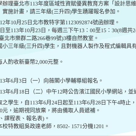
臺北市113年度區域性資賦優異教育方案「設計思維(Design
實施計畫，請三年級(三升四)學生踴躍報名參加。
年10月25日北市教特字第1123092874號函辦理。
至113年10月23日，每週三下午13：00至15：30(8週共2
北市樂群二路266巷99號)3樓自然教室。
國小三年級(三升四)學生，且對機器人製作及程式編輯具
人酌收新臺幣2,000元整。
13年6月3日（一）向薇閣小學輔導組報名。
13年6月18日（二）中午12時公告濱江國民小學網站，
學生，自113年6月24日起至113年6月28日下午4時
00元，逾期視同放棄，將由備取人員遞補。
、課程表、報名表)。
教組吳政達老師，8502- 1571分機1201。