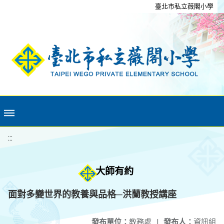
移至網頁之主要內容區位置
臺北市私立薇閣小學
:::
大師有約
面對多變世界的教養與品格─洪蘭教授講座
發布單位：
教務處
|
發布人：
資訊組