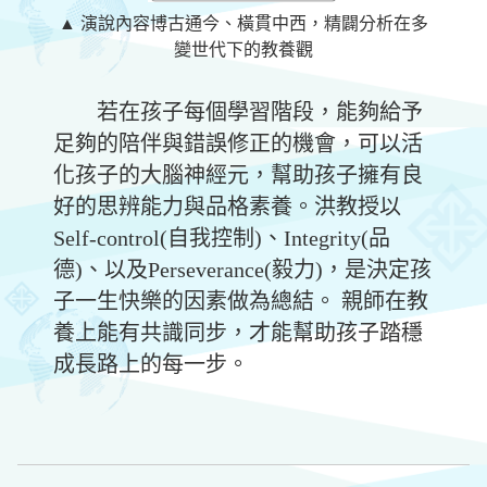
▲ 演說內容博古通今、橫貫中西，精闢分析在多
變世代下的教養觀
若在孩子每個學習階段，能夠給予
足夠的陪伴與錯誤修正的機會，可以活
化孩子的大腦神經元，幫助孩子擁有良
好的思辨能力與品格素養。洪教授以
Self-control(
自我控制
)
、
Integrity(
品
德
)
、以及
Perseverance(
毅力
)
，是決定孩
子一生快樂的因素做為總結。 親師在教
養上能有共識同步，才能幫助孩子踏穩
成長路上的每一步。