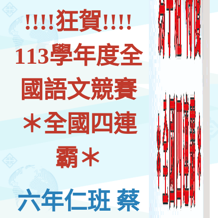
!!!!狂賀!!!!
113學年度全
國語文競賽
＊全國四連
霸＊
六年仁班 蔡