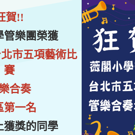
狂賀!!
學管樂團榮獲
台北市五項藝術比
賽
樂合奏
區第一名
上獲獎的同學