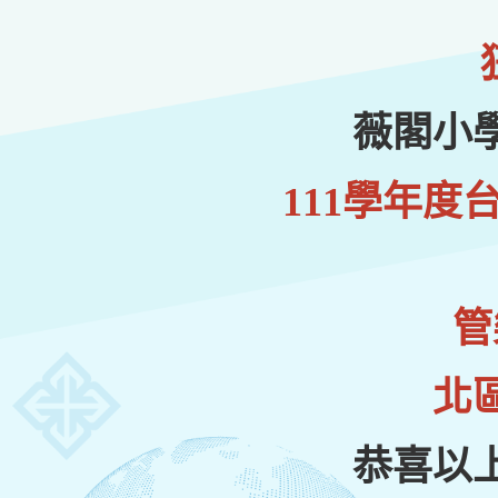
薇閣小
111學年度
管
北
恭喜以