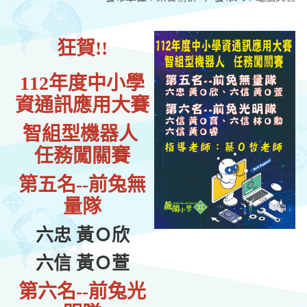
狂賀!!
112年度中小學
資通訊應用大賽
智組型機器人
任務闖關賽
第五名--前兔無
量隊
六忠 黃Ｏ欣
六信 黃Ｏ萱
第六名--前兔光