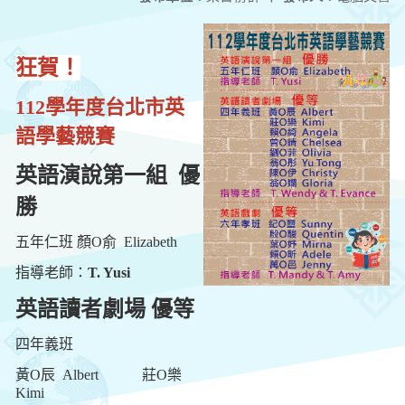
狂賀！
112
學年度台北市英
語學藝競賽
英語演說第一組 優
勝
五年仁班 顏O俞 Elizabeth
指導老師：
T. Yusi
英語讀者劇場 優等
四年義班
黃O辰 Albert
莊O樂
Kimi