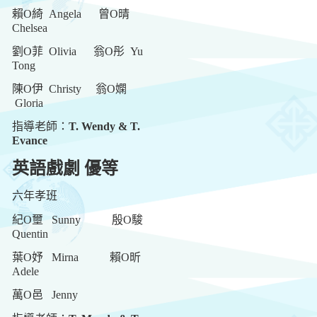
賴O綺 Angela
曾O晴
Chelsea
劉O菲 Olivia
翁O彤 Yu
Tong
陳O伊 Christy
翁O嫻
Gloria
指導老師：
T. Wendy & T.
Evance
英語戲劇 優等
六年孝班
紀O
壐
Sunny
殷O駿
Quentin
葉O妤 Mirna
賴O昕
Adele
萬O邑 Jenny