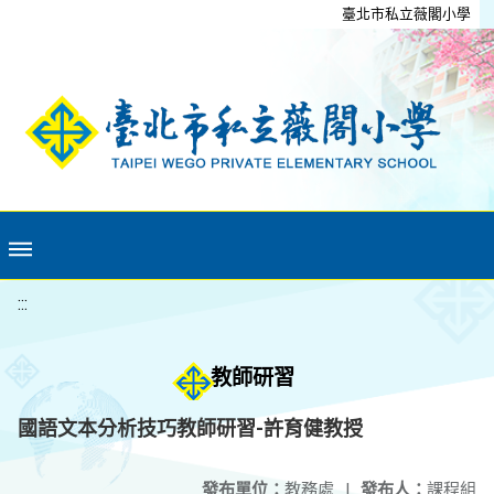
移至網頁之主要內容區位置
臺北市私立薇閣小學
:::
教師研習
國語文本分析技巧教師研習-許育健教授
發布單位：
教務處
|
發布人：
課程組