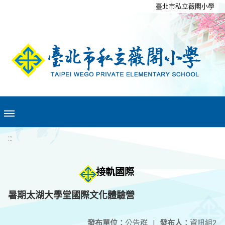
移至網頁之主要內容區位置
臺北市私立薇閣小學
:::
接軌國際
暑期太湖大學堂國際文化體驗營
發布單位：
公告群
|
發布人：
資訊組2