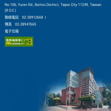
No.106, Yuren Rd., Beitou District, Taipei City 11249, Taiwan
(R.O.C.)
聯絡電話
02-28912668
|
傳真
02-28947665
電子信箱