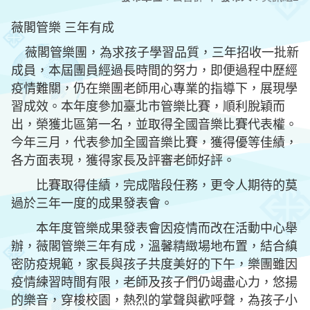
薇閣管樂 三年有成
薇閣管樂團，為求孩子學習品質，三年招收一批新
成員，本屆團員經過長時間的努力，即便過程中歷經
疫情難關，仍在樂團老師用心專業的指導下，展現學
習成效。本年度參加臺北市管樂比賽，順利脫穎而
出，榮獲北區第一名，並取得全國音樂比賽代表權。
今年三月，代表參加全國音樂比賽，獲得優等佳績，
各方面表現，獲得家長及評審老師好評。
比賽取得佳績，完成階段任務，更令人期待的莫
過於三年一度的成果發表會。
本年度管樂成果發表會因疫情而改在活動中心舉
辦，薇閣管樂三年有成，溫馨精緻場地布置，結合縝
密防疫規範，家長與孩子共度美好的下午，樂團雖因
疫情練習時間有限，老師及孩子們仍竭盡心力，悠揚
的樂音，穿梭校園，熱烈的掌聲與歡呼聲，為孩子小