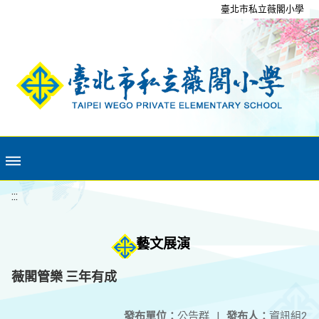
移至網頁之主要內容區位置
臺北市私立薇閣小學
:::
藝文展演
薇閣管樂 三年有成
發布單位：
公告群
|
發布人：
資訊組2