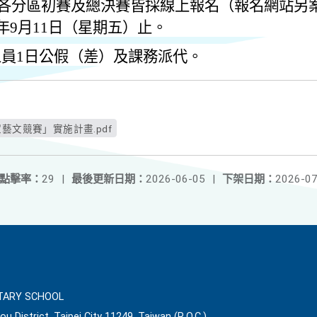
各分區初賽及總決賽皆採線上報名（報名網站另
年
9
月
11
日（星期五）止。
人員
1
日公假（差）及課務派代。
藝文競賽」實施計畫.pdf
點擊率：
29
|
最後更新日期：
2026-06-05
|
下架日期：
2026-07
ARY SCHOOL
ou District, Taipei City 11249, Taiwan (R.O.C.)