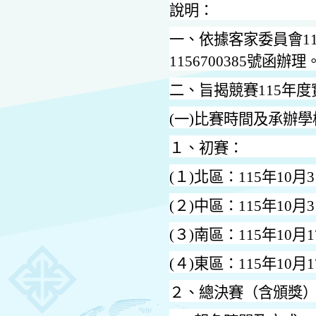
說明：
一、依據客家委員會
1
1156700385
號函辦理
二、旨揭競賽
115
年度
(
一
)
比賽時間及承辦學
１、初賽：
(
１
)
北區：
115
年
10
月
3
(
２
)
中區：
115
年
10
月
3
(
３
)
南區：
115
年
10
月
1
(
４
)
東區：
115
年
10
月
1
２、總決賽（含頒獎