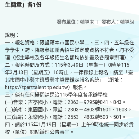
生簡章」各1份
發布單位：
輔導處
|
發布人：
輔導組
說明：
一、報名資格：限設籍本市國民小學二、三、四、五年級在
學學生，跨、降級參加聯合招生鑑定或資格不符者，均不受
理（招生學校及各年級招生名額均依計畫及各簡章辦理）。
二、報名時間及方式：115年3月9日（星期一）0時至115
年3月13日（星期五）16時止，一律採線上報名，請至「臺
北市國中小藝才班暨藝才資優鑑定報名系統」（網址：
https://tparttalent.tp.edu.tw）報名。
三、倘有任何疑問請逕洽115學年度各承辦學校
(一)音樂：古亭國小，電話：2363－9795轉841、843。
(二)美術：東園國小，電話：2303－4803轉1601、1603。
(三)舞蹈：永樂國小，電話：2553－4882轉503、501。
四、請於115年1月19日（星期一）上午9時後統一同步於貴
校（單位）網站辦理公告事宜。