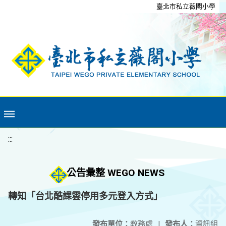
移至網頁之主要內容區位置
臺北市私立薇閣小學
:::
公告彙整 WEGO NEWS
轉知「台北酷課雲停用多元登入方式」
發布單位：
教務處
|
發布人：
資訊組