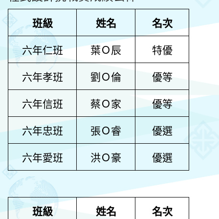
班級
姓名
名次
六年仁班
葉Ｏ辰
特優
六年孝班
劉Ｏ倫
優等
六年信班
蔡Ｏ家
優等
六年忠班
張Ｏ睿
優選
六年愛班
洪Ｏ豪
優選
班級
姓名
名次