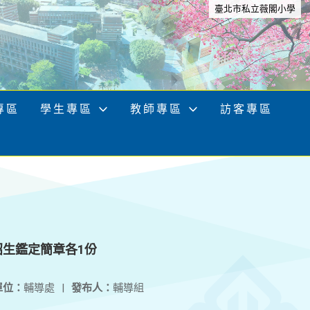
臺北市私立薇閣小學
專區
學生專區
教師專區
訪客專區
招生鑑定簡章各1份
單位：
輔導處
|
發布人：
輔導組