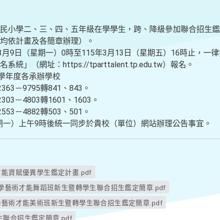
民小學二、三、四、五年級在學學生，跨、降級參加聯合招生鑑
均依計畫及各簡章辦理）。
3月9日（星期一）0時至115年3月13日（星期五）16時止，
網址：https://tparttalent.tp.edu.tw）報名。
5學年度各承辦學校
63－9795轉841、843。
3－4803轉1601、1603。
53－4882轉503、501。
（星期一）上午9時後統一同步於貴校（單位）網站辦理公告事宜。
能資賦優異學生鑑定計畫.pdf
小學藝術才能舞蹈班新生暨轉學生聯合招生鑑定簡章.pdf
學藝術才能美術班新生暨轉學生聯合招生鑑定簡章.pdf
聯合招生鑑定簡章.pdf