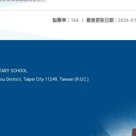
點擊率：
168
|
最後更新日期：
2026-01
ARY SCHOOL
ou District, Taipei City 11249, Taiwan (R.O.C.)