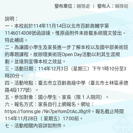
發布單位：
輔導處
|
發布人：
輔導組
說明：
一、本校前於114年11月14日以北市百齡高輔字第
1146014308號函諒達，惟原函附件未掛載系統隨文發出，
特此補送。
二、為讓國小學生及家長進一步了解本校以及國中部美術班
的專題課程，故辦理美術班Open Day活動以利其生涯規
劃，並達到宣傳本校之效益。
三、活動日期：114年12月3日（星期三）下午1時10分至3
時20分。
四、活動地點：臺北市立百齡高級中學（臺北市士林區承德
路4段177號）。
五、參加對象：國小學生、家長（限 1 人陪同）。
六、報名方式：家長自行上網報名。網址：
https://forms.gle /Nn7peYomDtAcJBgt9。報名截止時間
114年11月28日（ 星期五）17:00前。
七、活動相關內容詳如附件。