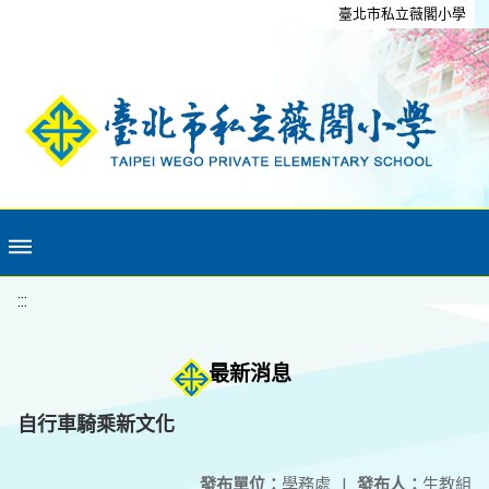
移至網頁之主要內容區位置
臺北市私立薇閣小學
:::
最新消息
自行車騎乘新文化
發布單位：
學務處
|
發布人：
生教組