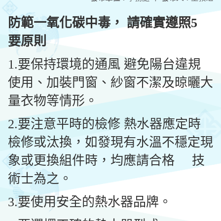
防範
一氧化碳
中毒， 請確實遵照5
要原則
1.要保持環境的通風 避免陽台違規
使用、加裝門窗、紗窗不潔及晾曬大
量衣物等情形。
2.要注意平時的檢修 熱水器應定時
檢修或汰換，如發現有水溫不穩定現
象或更換組件時，均應請合格 技
術士為之。
3.要使用安全的熱水器品牌。