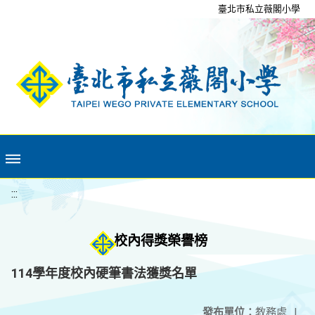
移至網頁之主要內容區位置
臺北市私立薇閣小學
:::
校內得獎榮譽榜
114學年度校內硬筆書法獲獎名單
發布單位：
教務處
|