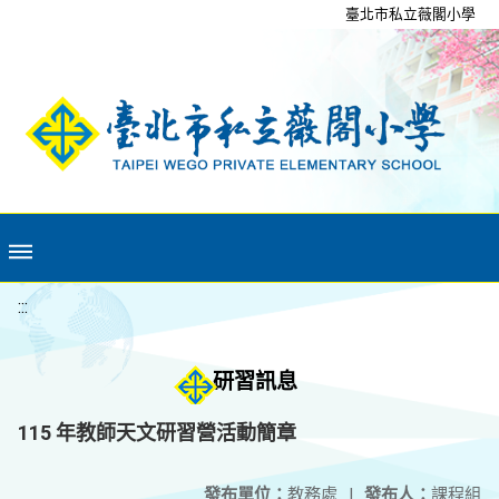
移至網頁之主要內容區位置
臺北市私立薇閣小學
:::
研習訊息
115 年教師天文研習營活動簡章
發布單位：
教務處
|
發布人：
課程組