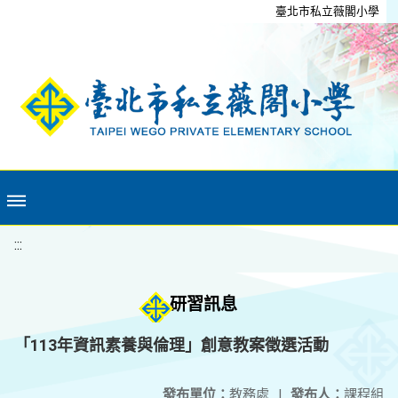
移至網頁之主要內容區位置
臺北市私立薇閣小學
:::
研習訊息
「113年資訊素養與倫理」創意教案徵選活動
發布單位：
教務處
|
發布人：
課程組