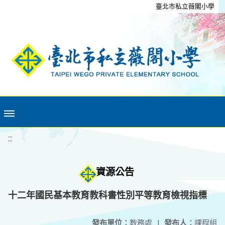
移至網頁之主要內容區位置
臺北市私立薇閣小學
:::
資源公告
十二年國民基本教育教科書性別平等教育檢視指標
發布單位：
教務處
|
發布人：
課程組